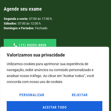
Agende seu exame
Segunda a sexta:
07:00 às 17:00 h.
Sábados:
07:00 às 12:00 h.
Domingos e Feriados:
Fechado
(11) 94303‑8808
Valorizamos sua privacidade
Utilizamos cookies para aprimorar sua experiência de
navegação, exibir anúncios ou conteúdo personalizado e
analisar nosso tráfego. Ao clicar em “Aceitar todos”, você
concorda com nosso uso de cookies.
PERSONALIZAR
REJEITAR
© COPYRIGHT
2026
→ LABORATÓRIO SÃO VICENTE → POR: CONEKI - SOLUÇÕES DIGITAIS |
CRIAÇÃO DE SITES
ACEITAR TUDO