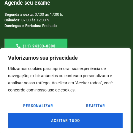
Agende seu exame
Segunda a sexta:
07:00 às 17:00 h.
Sábados:
07:00 às 12:00 h.
Domingos e Feriados:
Fechado
(11) 94303‑8808
Valorizamos sua privacidade
Utilizamos cookies para aprimorar sua experiência de
navegação, exibir anúncios ou conteúdo personalizado e
analisar nosso tráfego. Ao clicar em “Aceitar todos”, você
concorda com nosso uso de cookies.
PERSONALIZAR
REJEITAR
© COPYRIGHT
2026
→ LABORATÓRIO SÃO VICENTE → POR: CONEKI - SOLUÇÕES DIGITAIS |
CRIAÇÃO DE SITES
ACEITAR TUDO