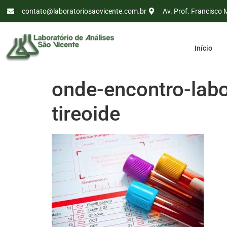
contato@laboratoriosaovicente.com.br
Av. Prof. Francisco 
Início
onde-encontro-labo
tireoide