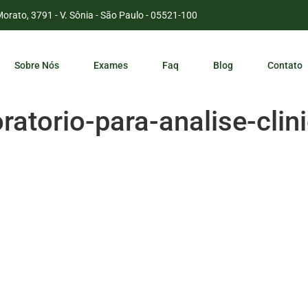
Morato, 3791 - V. Sônia - São Paulo - 05521-100
Sobre Nós
Exames
Faq
Blog
Contato
ratorio-para-analise-cli