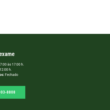
 exame
7:00 às 17:00 h.
12:00 h.
os:
Fechado
303‑8808