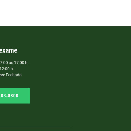
 exame
7:00 às 17:00 h.
12:00 h.
os:
Fechado
303‑8808