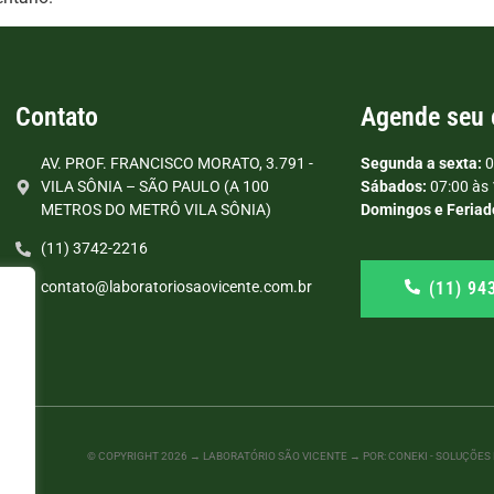
Contato
Agende seu
AV. PROF. FRANCISCO MORATO, 3.791 -
Segunda a sexta:
0
VILA SÔNIA – SÃO PAULO (A 100
Sábados:
07:00 às 
METROS DO METRÔ VILA SÔNIA)
Domingos e Feriad
(11) 3742-2216
(11) 94
contato@laboratoriosaovicente.com.br
© COPYRIGHT
2026
→ LABORATÓRIO SÃO VICENTE → POR: CONEKI - SOLUÇÕES D