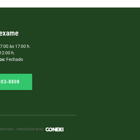
 exame
7:00 às 17:00 h.
12:00 h.
os:
Fechado
303‑8808
IGITAIS |
CRIAÇÃO DE SITES