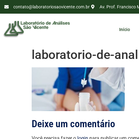
contato@laboratoriosaovicente.com.br
Av. Prof. Francisco 
Início
laboratorio-de-ana
Deixe um comentário
Você precisa fazer o
login
para publicar um come