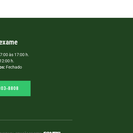
 exame
7:00 às 17:00 h.
12:00 h.
os:
Fechado
303‑8808