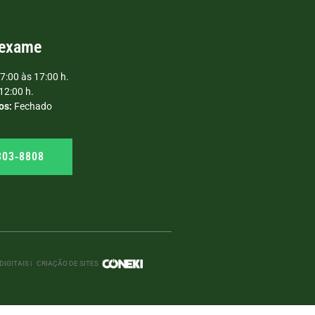
 exame
7:00 às 17:00 h.
12:00 h.
os:
Fechado
303‑8808
IGITAIS |
CRIAÇÃO DE SITES