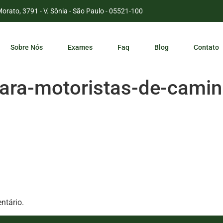
Morato, 3791 - V. Sônia - São Paulo - 05521-100
Sobre Nós
Exames
Faq
Blog
Contato
ara-motoristas-de-cami
ntário.