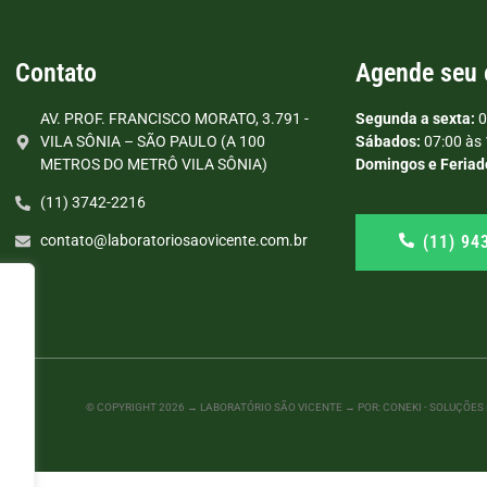
Contato
Agende seu
AV. PROF. FRANCISCO MORATO, 3.791 -
Segunda a sexta:
0
VILA SÔNIA – SÃO PAULO (A 100
Sábados:
07:00 às 
METROS DO METRÔ VILA SÔNIA)
Domingos e Feriad
(11) 3742-2216
(11) 94
contato@laboratoriosaovicente.com.br
© COPYRIGHT
2026
→ LABORATÓRIO SÃO VICENTE → POR: CONEKI - SOLUÇÕES D