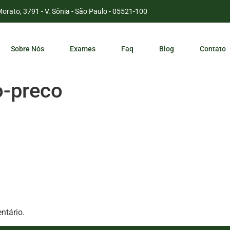
Morato, 3791 - V. Sônia - São Paulo - 05521-100
Sobre Nós
Exames
Faq
Blog
Contato
o-preco
ntário.