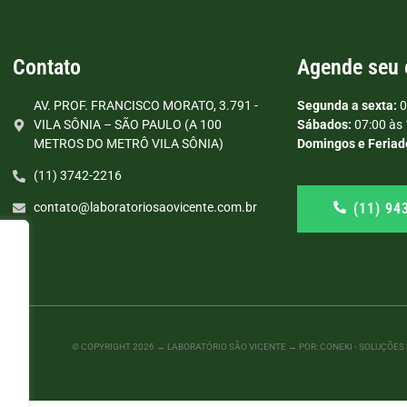
Contato
Agende seu
AV. PROF. FRANCISCO MORATO, 3.791 -
Segunda a sexta:
0
VILA SÔNIA – SÃO PAULO (A 100
Sábados:
07:00 às 
METROS DO METRÔ VILA SÔNIA)
Domingos e Feriad
(11) 3742-2216
(11) 94
contato@laboratoriosaovicente.com.br
© COPYRIGHT
2026
→ LABORATÓRIO SÃO VICENTE → POR: CONEKI - SOLUÇÕES D