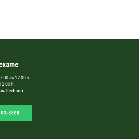
 exame
7:00 às 17:00 h.
12:00 h.
os:
Fechado
303‑8808