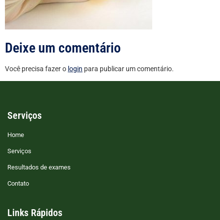
Deixe um comentário
Você precisa fazer o
login
para publicar um comentário.
Serviços
Home
Serviços
Resultados de exames
Contato
Links Rápidos