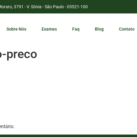
Morato, 3791 - V. Sônia - São Paulo - 05521-100
Sobre Nós
Exames
Faq
Blog
Contato
o-preco
ntário.