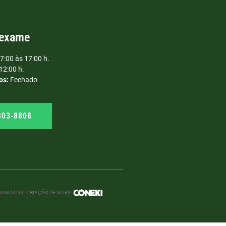
 exame
7:00 às 17:00 h.
12:00 h.
os:
Fechado
303‑8808
IGITAIS |
CRIAÇÃO DE SITES