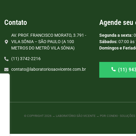
Contato
Agende seu
AV. PROF. FRANCISCO MORATO, 3.791 -
Segunda a sexta:
0
VILA SÔNIA – SÃO PAULO (A 100
Sábados:
07:00 às 
METROS DO METRÔ VILA SÔNIA)
Domingos e Feriad
(11) 3742-2216
(11) 94
contato@laboratoriosaovicente.com.br
© COPYRIGHT
2026
→ LABORATÓRIO SÃO VICENTE → POR: CONEKI - SOLUÇÕES D