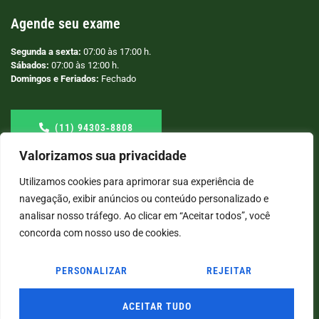
Agende seu exame
Segunda a sexta:
07:00 às 17:00 h.
Sábados:
07:00 às 12:00 h.
Domingos e Feriados:
Fechado
(11) 94303‑8808
Valorizamos sua privacidade
Utilizamos cookies para aprimorar sua experiência de
navegação, exibir anúncios ou conteúdo personalizado e
analisar nosso tráfego. Ao clicar em “Aceitar todos”, você
concorda com nosso uso de cookies.
PERSONALIZAR
REJEITAR
© COPYRIGHT
2026
→ LABORATÓRIO SÃO VICENTE → POR: CONEKI - SOLUÇÕES DIGITAIS |
CRIAÇÃO DE SITES
ACEITAR TUDO