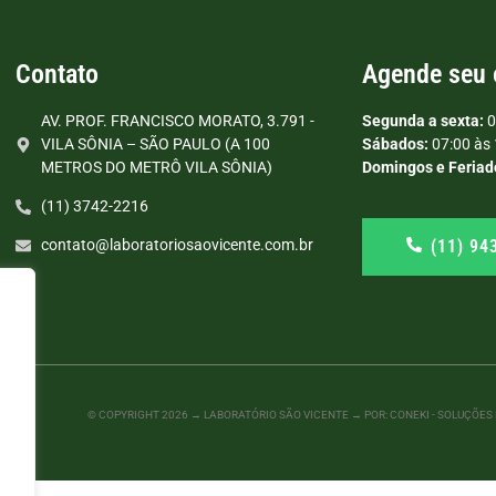
Contato
Agende seu
AV. PROF. FRANCISCO MORATO, 3.791 -
Segunda a sexta:
0
VILA SÔNIA – SÃO PAULO (A 100
Sábados:
07:00 às 
METROS DO METRÔ VILA SÔNIA)
Domingos e Feriad
(11) 3742-2216
(11) 94
contato@laboratoriosaovicente.com.br
© COPYRIGHT
2026
→ LABORATÓRIO SÃO VICENTE → POR: CONEKI - SOLUÇÕES D