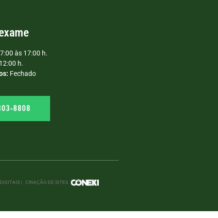
 exame
7:00 às 17:00 h.
12:00 h.
os:
Fechado
303‑8808
IGITAIS |
CRIAÇÃO DE SITES