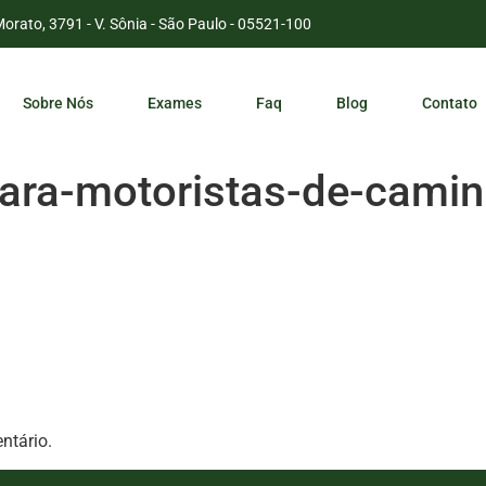
Morato, 3791 - V. Sônia - São Paulo - 05521-100
Sobre Nós
Exames
Faq
Blog
Contato
ara-motoristas-de-cami
ntário.