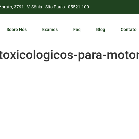
Morato, 3791 - V. Sônia - São Paulo - 05521-100
Sobre Nós
Exames
Faq
Blog
Contato
toxicologicos-para-motori