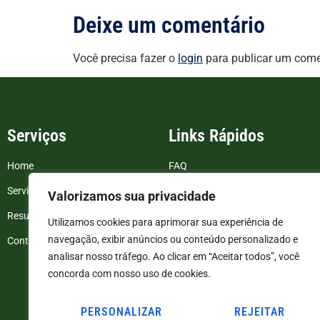
Deixe um comentário
Você precisa fazer o
login
para publicar um come
Serviços
Links Rápidos
Home
FAQ
Serviços
Blog
Valorizamos sua privacidade
Resultados de exames
Politica de Privacidade
Utilizamos cookies para aprimorar sua experiência de
navegação, exibir anúncios ou conteúdo personalizado e
Contato
Termos e Condições
analisar nosso tráfego. Ao clicar em “Aceitar todos”, você
concorda com nosso uso de cookies.
PERSONALIZAR
REJEITAR