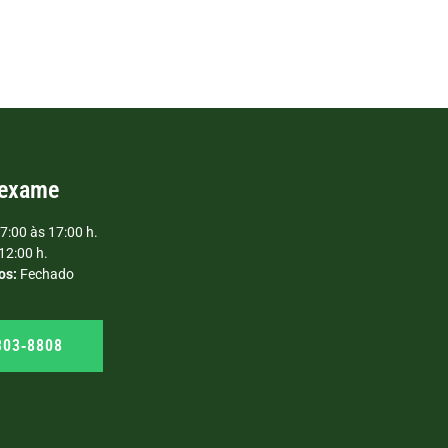
 exame
7:00 às 17:00 h.
12:00 h.
os:
Fechado
303‑8808