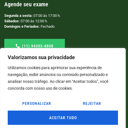
Agende seu exame
Segunda a sexta:
07:00 às 17:00 h.
Sábados:
07:00 às 12:00 h.
Domingos e Feriados:
Fechado
(11) 94303‑8808
Valorizamos sua privacidade
Utilizamos cookies para aprimorar sua experiência de
navegação, exibir anúncios ou conteúdo personalizado e
analisar nosso tráfego. Ao clicar em “Aceitar todos”, você
concorda com nosso uso de cookies.
PERSONALIZAR
REJEITAR
© COPYRIGHT
2026
→ LABORATÓRIO SÃO VICENTE → POR: CONEKI - SOLUÇÕES DIGITAIS |
CRIAÇÃO DE SITES
ACEITAR TUDO