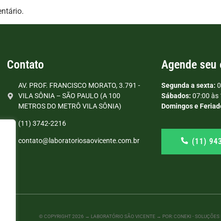
ntário.
Contato
Agende seu
AV. PROF. FRANCISCO MORATO, 3.791 -
Segunda a sexta:
0
VILA SÔNIA – SÃO PAULO (A 100
Sábados:
07:00 às 
METROS DO METRÔ VILA SÔNIA)
Domingos e Feriad
(11) 3742-2216
(11) 94
contato@laboratoriosaovicente.com.br
© COPYRIGHT
2026
→ LABORATÓRIO SÃO VICENTE → POR: CONEKI - SOLUÇÕES D