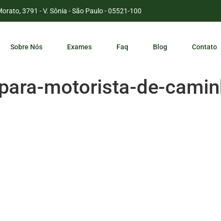
Morato, 3791 - V. Sônia - São Paulo - 05521-100
Sobre Nós
Exames
Faq
Blog
Contato
-para-motorista-de-cami