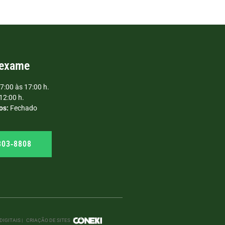
 exame
7:00 às 17:00 h.
12:00 h.
os:
Fechado
303‑8808
IGITAIS |
CRIAÇÃO DE SITES