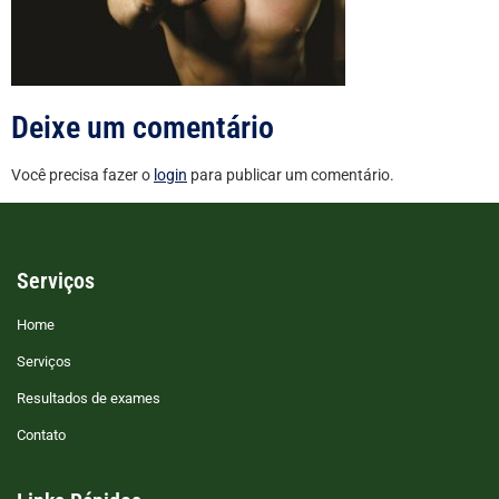
Deixe um comentário
Você precisa fazer o
login
para publicar um comentário.
Serviços
Home
Serviços
Resultados de exames
Contato