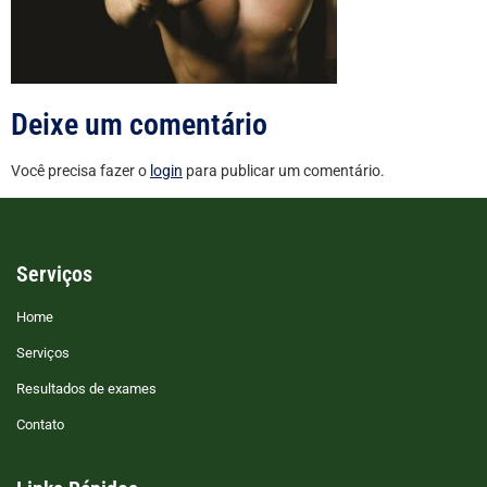
Deixe um comentário
Você precisa fazer o
login
para publicar um comentário.
Serviços
Home
Serviços
Resultados de exames
Contato