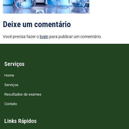
Deixe um comentário
Você precisa fazer o
login
para publicar um comentário.
Serviços
Home
Serviços
Resultados de exames
Contato
Links Rápidos