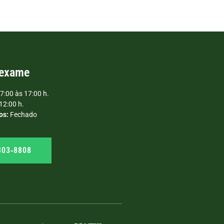
 exame
7:00 às 17:00 h.
12:00 h.
os:
Fechado
303‑8808