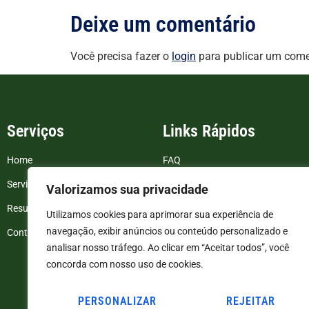
Deixe um comentário
Você precisa fazer o
login
para publicar um come
Serviços
Links Rápidos
Home
FAQ
Serviços
Blog
Valorizamos sua privacidade
Resultados de exames
Politica de Privacidade
Utilizamos cookies para aprimorar sua experiência de
navegação, exibir anúncios ou conteúdo personalizado e
Contato
Termos e Condições
analisar nosso tráfego. Ao clicar em “Aceitar todos”, você
concorda com nosso uso de cookies.
PERSONALIZAR
REJEITAR