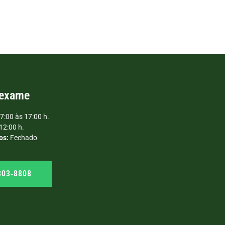
 exame
7:00 às 17:00 h.
12:00 h.
os:
Fechado
303‑8808