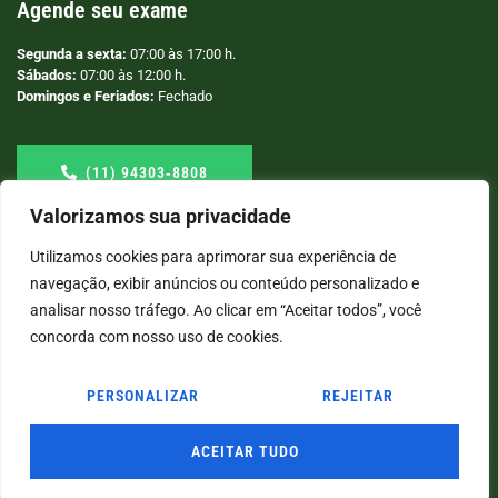
Agende seu exame
Segunda a sexta:
07:00 às 17:00 h.
Sábados:
07:00 às 12:00 h.
Domingos e Feriados:
Fechado
(11) 94303‑8808
Valorizamos sua privacidade
Utilizamos cookies para aprimorar sua experiência de
navegação, exibir anúncios ou conteúdo personalizado e
analisar nosso tráfego. Ao clicar em “Aceitar todos”, você
concorda com nosso uso de cookies.
PERSONALIZAR
REJEITAR
© COPYRIGHT
2026
→ LABORATÓRIO SÃO VICENTE → POR: CONEKI - SOLUÇÕES DIGITAIS |
CRIAÇÃO DE SITES
ACEITAR TUDO