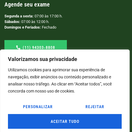
Agende seu exame
Segunda a sexta:
07:00 às 17:00 h.
Sábados:
07:00 às 12:00 h.
Domingos e Feriados:
Fechado
(11) 94303‑8808
Valorizamos sua privacidade
Utilizamos cookies para aprimorar sua experiência de
navegação, exibir anúncios ou conteúdo personalizado e
analisar nosso tráfego. Ao clicar em “Aceitar todos”, você
concorda com nosso uso de cookies.
PERSONALIZAR
REJEITAR
© COPYRIGHT
2026
→ LABORATÓRIO SÃO VICENTE → POR: CONEKI - SOLUÇÕES DIGITAIS |
CRIAÇÃO DE SITES
ACEITAR TUDO