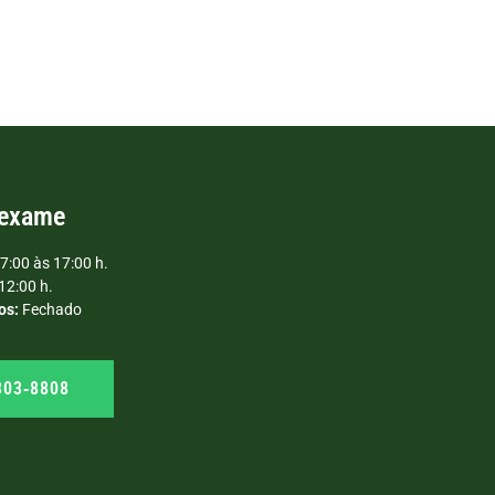
 exame
7:00 às 17:00 h.
12:00 h.
os:
Fechado
303‑8808