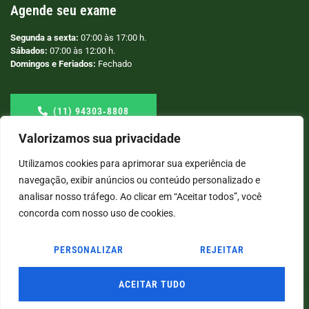
Agende seu exame
Segunda a sexta:
07:00 às 17:00 h.
Sábados:
07:00 às 12:00 h.
Domingos e Feriados:
Fechado
(11) 94303‑8808
Valorizamos sua privacidade
Utilizamos cookies para aprimorar sua experiência de
navegação, exibir anúncios ou conteúdo personalizado e
analisar nosso tráfego. Ao clicar em “Aceitar todos”, você
concorda com nosso uso de cookies.
PERSONALIZAR
REJEITAR
© COPYRIGHT
2026
→ LABORATÓRIO SÃO VICENTE → POR: CONEKI - SOLUÇÕES DIGITAIS |
CRIAÇÃO DE SITES
ACEITAR TUDO