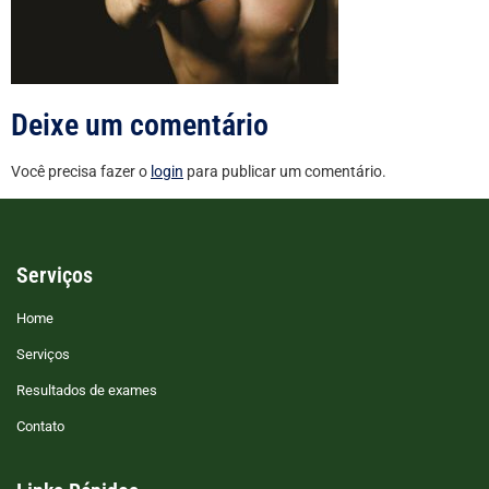
Deixe um comentário
Você precisa fazer o
login
para publicar um comentário.
Serviços
Home
Serviços
Resultados de exames
Contato