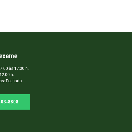
 exame
7:00 às 17:00 h.
12:00 h.
os:
Fechado
303‑8808