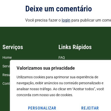
Deixe um comentário
Você precisa fazer o
login
para publicar um come
Serviços
Links Rápidos
Home
FAQ
Serviços
Blog
Valorizamos sua privacidade
Resultados de exames
Politica de Privacidade
Utilizamos cookies para aprimorar sua experiência de
navegação, exibir anúncios ou conteúdo personalizado e
Contato
Termos e Condições
analisar nosso tráfego. Ao clicar em “Aceitar todos”, você
concorda com nosso uso de cookies.
PERSONALIZAR
REJEITAR