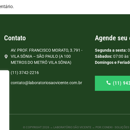
ntário.
Contato
Agende seu
AV. PROF. FRANCISCO MORATO, 3.791 -
Segunda a sexta:
0
VILA SÔNIA – SÃO PAULO (A 100
Sábados:
07:00 às 
METROS DO METRÔ VILA SÔNIA)
Domingos e Feriad
(11) 3742-2216
(11) 94
contato@laboratoriosaovicente.com.br
© COPYRIGHT
2026
→ LABORATÓRIO SÃO VICENTE → POR: CONEKI - SOLUÇÕES D