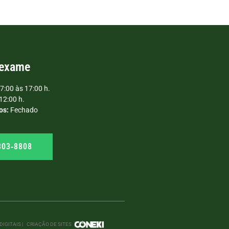
 exame
7:00 às 17:00 h.
12:00 h.
os:
Fechado
303‑8808
IGITAIS |
CRIAÇÃO DE SITES