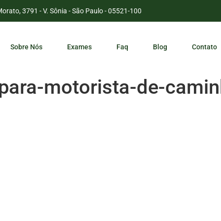
Morato, 3791 - V. Sônia - São Paulo - 05521-100
Sobre Nós
Exames
Faq
Blog
Contato
-para-motorista-de-cami