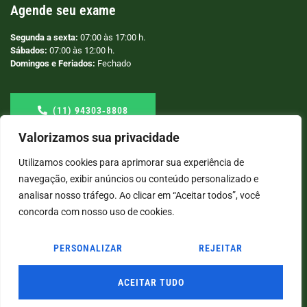
Agende seu exame
Segunda a sexta:
07:00 às 17:00 h.
Sábados:
07:00 às 12:00 h.
Domingos e Feriados:
Fechado
(11) 94303‑8808
Valorizamos sua privacidade
Utilizamos cookies para aprimorar sua experiência de
navegação, exibir anúncios ou conteúdo personalizado e
analisar nosso tráfego. Ao clicar em “Aceitar todos”, você
concorda com nosso uso de cookies.
PERSONALIZAR
REJEITAR
© COPYRIGHT
2026
→ LABORATÓRIO SÃO VICENTE → POR: CONEKI - SOLUÇÕES DIGITAIS |
CRIAÇÃO DE SITES
ACEITAR TUDO