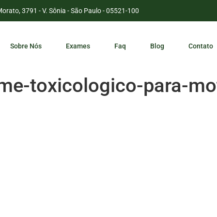
Morato, 3791 - V. Sônia - São Paulo - 05521-100
Sobre Nós
Exames
Faq
Blog
Contato
me-toxicologico-para-mot