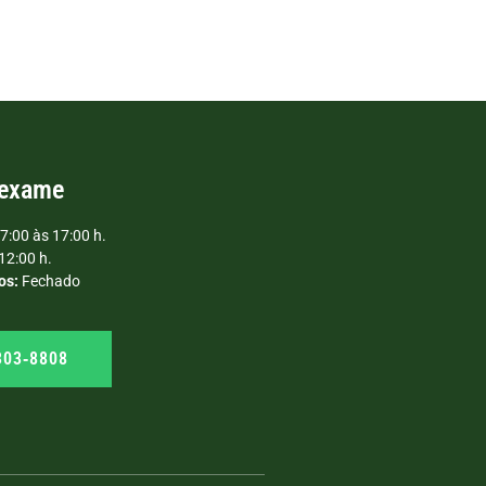
 exame
7:00 às 17:00 h.
12:00 h.
os:
Fechado
303‑8808