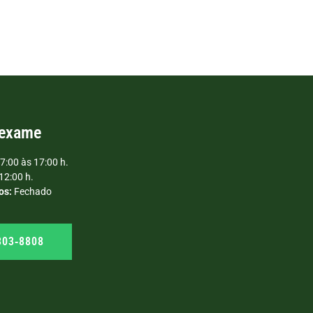
 exame
7:00 às 17:00 h.
12:00 h.
os:
Fechado
303‑8808