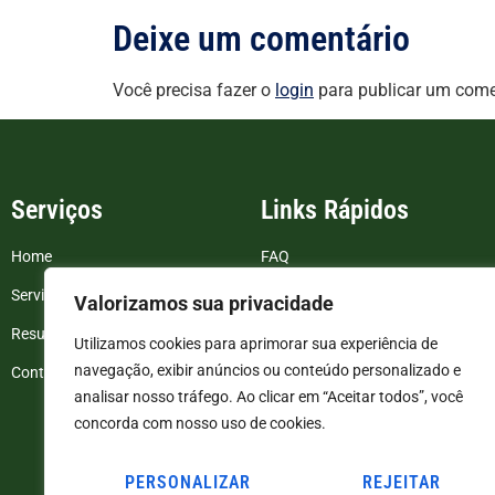
Deixe um comentário
Você precisa fazer o
login
para publicar um come
Serviços
Links Rápidos
Home
FAQ
Serviços
Blog
Valorizamos sua privacidade
Resultados de exames
Politica de Privacidade
Utilizamos cookies para aprimorar sua experiência de
navegação, exibir anúncios ou conteúdo personalizado e
Contato
Termos e Condições
analisar nosso tráfego. Ao clicar em “Aceitar todos”, você
concorda com nosso uso de cookies.
PERSONALIZAR
REJEITAR