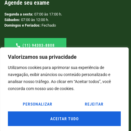
Agende seu exame
Segunda a sexta:
07:00 às 17:00 h.
Sábados:
07:00 às 12:00 h.
Domingos e Feriados:
Fechado
(11) 94303‑8808
Valorizamos sua privacidade
Utilizamos cookies para aprimorar sua experiência de
navegação, exibir anúncios ou conteúdo personalizado e
analisar nosso tráfego. Ao clicar em “Aceitar todos”, você
concorda com nosso uso de cookies.
PERSONALIZAR
REJEITAR
© COPYRIGHT
2026
→ LABORATÓRIO SÃO VICENTE → POR: CONEKI - SOLUÇÕES DIGITAIS |
CRIAÇÃO DE SITES
ACEITAR TUDO