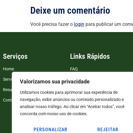
Deixe um comentário
Você precisa fazer o
login
para publicar um come
Serviços
Links Rápidos
Home
FAQ
Serviços
Blog
Valorizamos sua privacidade
Resultados de exames
Politica de Privacidade
Utilizamos cookies para aprimorar sua experiência de
navegação, exibir anúncios ou conteúdo personalizado e
Contato
Termos e Condições
analisar nosso tráfego. Ao clicar em “Aceitar todos”, você
concorda com nosso uso de cookies.
PERSONALIZAR
REJEITAR