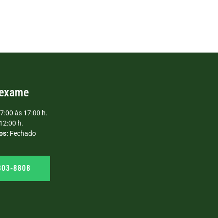
 exame
7:00 às 17:00 h.
12:00 h.
os:
Fechado
303‑8808