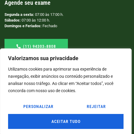
Agende seu exame
Segunda a sexta:
07:00 às 17:00 h.
Sábados:
07:00 às 12:00 h.
Domingos e Feriados:
Fechado
(11) 94303‑8808
Valorizamos sua privacidade
Utilizamos cookies para aprimorar sua experiência de
navegação, exibir anúncios ou conteúdo personalizado e
analisar nosso tráfego. Ao clicar em “Aceitar todos”, você
concorda com nosso uso de cookies.
PERSONALIZAR
REJEITAR
© COPYRIGHT
2026
→ LABORATÓRIO SÃO VICENTE → POR: CONEKI - SOLUÇÕES DIGITAIS |
CRIAÇÃO DE SITES
ACEITAR TUDO