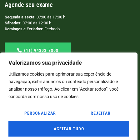
Agende seu exame
Segunda a sexta:
07:00 às 17:00 h.
Sábados:
07:00 às 12:00 h.
Domingos e Feriados:
Fechado
(11) 94303‑8808
Valorizamos sua privacidade
Utilizamos cookies para aprimorar sua experiência de
navegação, exibir anúncios ou conteúdo personalizado e
analisar nosso tráfego. Ao clicar em “Aceitar todos”, você
concorda com nosso uso de cookies.
PERSONALIZAR
REJEITAR
© COPYRIGHT
2026
→ LABORATÓRIO SÃO VICENTE → POR: CONEKI - SOLUÇÕES DIGITAIS |
CRIAÇÃO DE SITES
ACEITAR TUDO