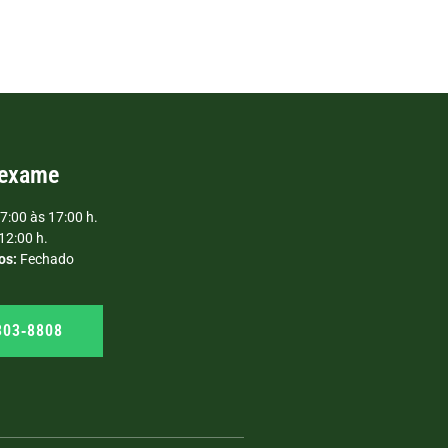
 exame
7:00 às 17:00 h.
12:00 h.
os:
Fechado
303‑8808