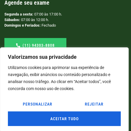
Agende seu exame
Segunda a sexta:
07:00 às 17:00 h.
Sábados:
07:00 às 12:00 h.
Domingos e Feriados:
Fechado
(11) 94303‑8808
Valorizamos sua privacidade
Utilizamos cookies para aprimorar sua experiência de
navegação, exibir anúncios ou conteúdo personalizado e
analisar nosso tráfego. Ao clicar em “Aceitar todos”, você
concorda com nosso uso de cookies.
PERSONALIZAR
REJEITAR
© COPYRIGHT
2026
→ LABORATÓRIO SÃO VICENTE → POR: CONEKI - SOLUÇÕES DIGITAIS |
CRIAÇÃO DE SITES
ACEITAR TUDO