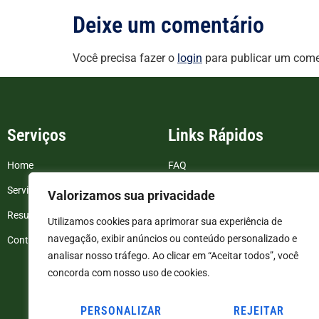
Deixe um comentário
Você precisa fazer o
login
para publicar um come
Serviços
Links Rápidos
Home
FAQ
Serviços
Blog
Valorizamos sua privacidade
Resultados de exames
Politica de Privacidade
Utilizamos cookies para aprimorar sua experiência de
navegação, exibir anúncios ou conteúdo personalizado e
Contato
Termos e Condições
analisar nosso tráfego. Ao clicar em “Aceitar todos”, você
concorda com nosso uso de cookies.
PERSONALIZAR
REJEITAR