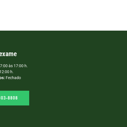
 exame
7:00 às 17:00 h.
12:00 h.
os:
Fechado
303‑8808