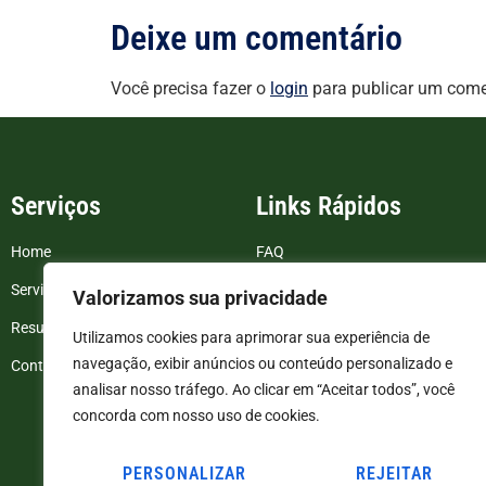
Deixe um comentário
Você precisa fazer o
login
para publicar um come
Serviços
Links Rápidos
Home
FAQ
Serviços
Blog
Valorizamos sua privacidade
Resultados de exames
Politica de Privacidade
Utilizamos cookies para aprimorar sua experiência de
navegação, exibir anúncios ou conteúdo personalizado e
Contato
Termos e Condições
analisar nosso tráfego. Ao clicar em “Aceitar todos”, você
concorda com nosso uso de cookies.
PERSONALIZAR
REJEITAR