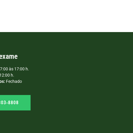
 exame
7:00 às 17:00 h.
12:00 h.
os:
Fechado
303‑8808