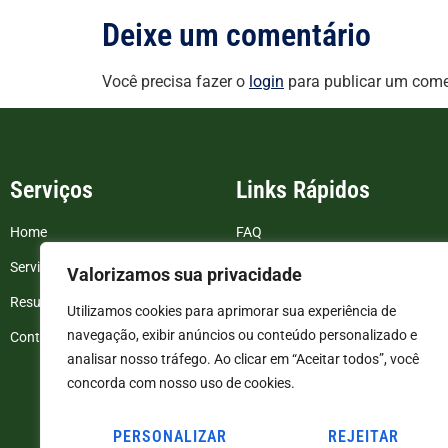
Deixe um comentário
Você precisa fazer o
login
para publicar um come
Serviços
Links Rápidos
Home
FAQ
Serviços
Blog
Valorizamos sua privacidade
Resultados de exames
Politica de Privacidade
Utilizamos cookies para aprimorar sua experiência de
navegação, exibir anúncios ou conteúdo personalizado e
Contato
Termos e Condições
analisar nosso tráfego. Ao clicar em “Aceitar todos”, você
concorda com nosso uso de cookies.
PERSONALIZAR
REJEITAR