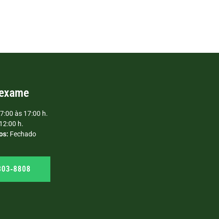
 exame
7:00 às 17:00 h.
12:00 h.
os:
Fechado
303‑8808