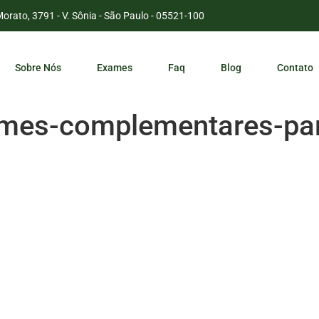
Morato, 3791 - V. Sônia - São Paulo - 05521-100
Sobre Nós
Exames
Faq
Blog
Contato
mes-complementares-par