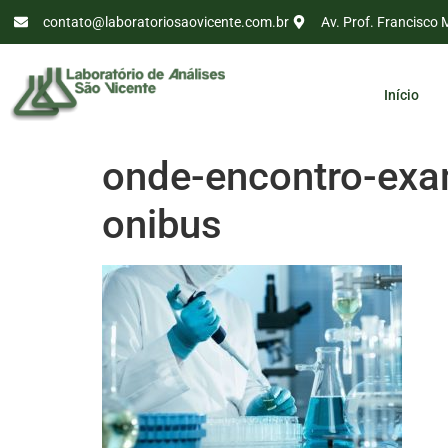
contato@laboratoriosaovicente.com.br
Av. Prof. Francisco 
Início
onde-encontro-exa
onibus