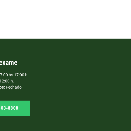
 exame
7:00 às 17:00 h.
12:00 h.
os:
Fechado
303‑8808