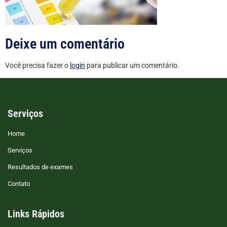
Deixe um comentário
Você precisa fazer o
login
para publicar um comentário.
Serviços
Home
Serviços
Resultados de exames
Contato
Links Rápidos