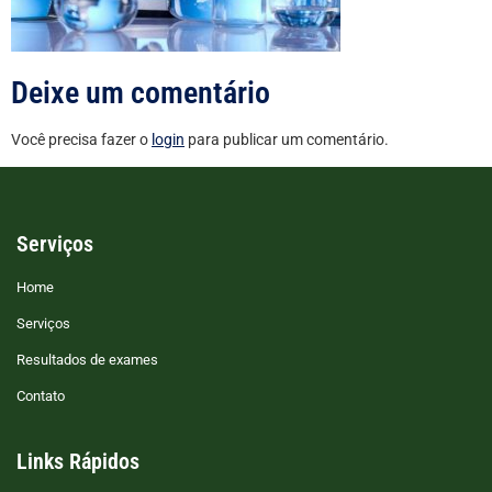
Deixe um comentário
Você precisa fazer o
login
para publicar um comentário.
Serviços
Home
Serviços
Resultados de exames
Contato
Links Rápidos