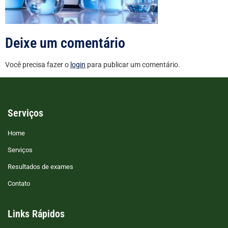
Deixe um comentário
Você precisa fazer o
login
para publicar um comentário.
Serviços
Home
Serviços
Resultados de exames
Contato
Links Rápidos