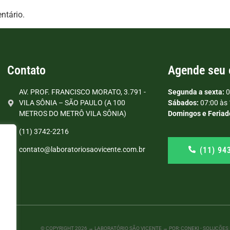
ntário.
Contato
Agende seu
AV. PROF. FRANCISCO MORATO, 3.791 -
Segunda a sexta:
0
VILA SÔNIA – SÃO PAULO (A 100
Sábados:
07:00 às 
METROS DO METRÔ VILA SÔNIA)
Domingos e Feriad
(11) 3742-2216
(11) 94
contato@laboratoriosaovicente.com.br
© COPYRIGHT
2026
→ LABORATÓRIO SÃO VICENTE → POR: CONEKI - SOLUÇÕES D