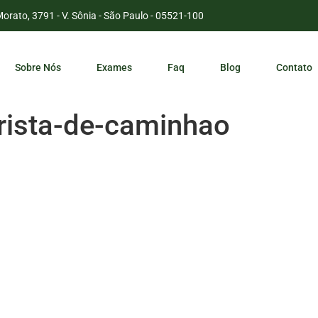
Morato, 3791 - V. Sônia - São Paulo - 05521-100
Sobre Nós
Exames
Faq
Blog
Contato
ista-de-caminhao