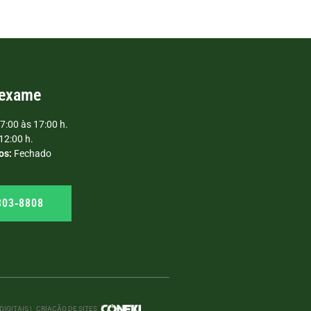
 exame
7:00 às 17:00 h.
12:00 h.
os:
Fechado
303‑8808
IGITAIS |
CRIAÇÃO DE SITES