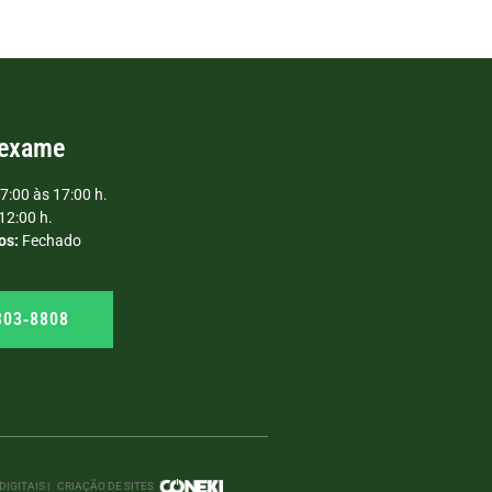
 exame
7:00 às 17:00 h.
12:00 h.
os:
Fechado
303‑8808
IGITAIS |
CRIAÇÃO DE SITES