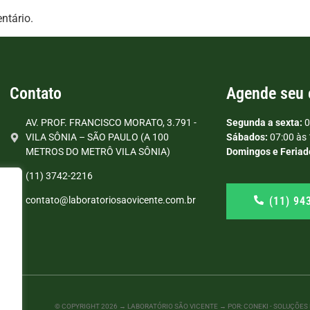
ntário.
Contato
Agende seu
AV. PROF. FRANCISCO MORATO, 3.791 -
Segunda a sexta:
0
VILA SÔNIA – SÃO PAULO (A 100
Sábados:
07:00 às 
METROS DO METRÔ VILA SÔNIA)
Domingos e Feriad
(11) 3742-2216
(11) 94
contato@laboratoriosaovicente.com.br
© COPYRIGHT
2026
→ LABORATÓRIO SÃO VICENTE → POR: CONEKI - SOLUÇÕES D