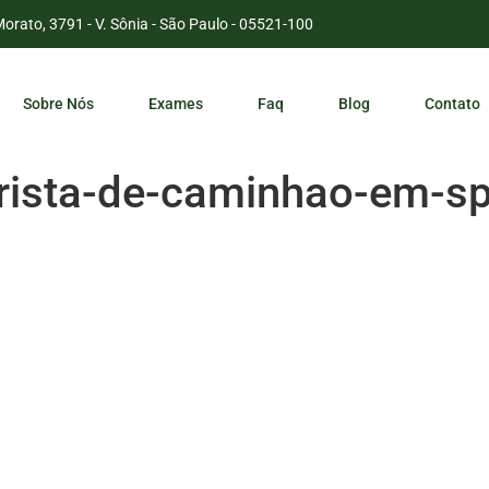
Morato, 3791 - V. Sônia - São Paulo - 05521-100
Sobre Nós
Exames
Faq
Blog
Contato
rista-de-caminhao-em-s