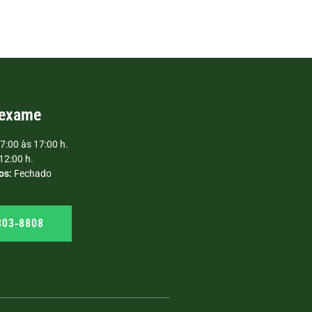
 exame
7:00 às 17:00 h.
12:00 h.
os:
Fechado
303‑8808