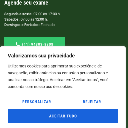
Agende seu exame
Segunda a sexta:
07:00 às 17:00 h.
Sábados:
07:00 às 12:00 h.
Domingos e Feriados:
Fechado
(11) 94303‑8808
Valorizamos sua privacidade
Utilizamos cookies para aprimorar sua experiência de
navegação, exibir anúncios ou conteúdo personalizado e
analisar nosso tráfego. Ao clicar em “Aceitar todos”, você
concorda com nosso uso de cookies.
PERSONALIZAR
REJEITAR
© COPYRIGHT
2026
→ LABORATÓRIO SÃO VICENTE → POR: CONEKI - SOLUÇÕES DIGITAIS |
CRIAÇÃO DE SITES
ACEITAR TUDO