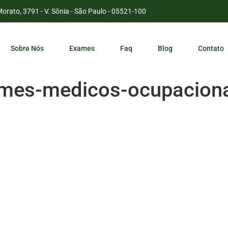
Morato, 3791 - V. Sônia - São Paulo - 05521-100
Sobre Nós
Exames
Faq
Blog
Contato
mes-medicos-ocupaciona