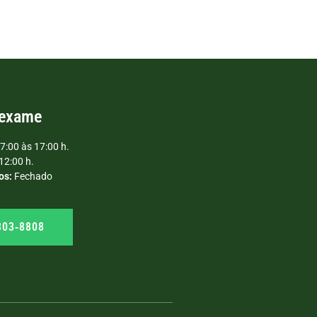
 exame
7:00 às 17:00 h.
12:00 h.
os:
Fechado
303‑8808