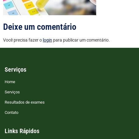
Deixe um comentário
Você precisa fazer o
login
para publicar um comentário.
Serviços
Home
Serviços
Resultados de exames
Contato
Links Rápidos